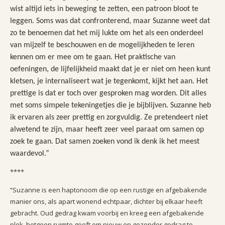
wist altijd iets in beweging te zetten, een patroon bloot te
leggen. Soms was dat confronterend, maar Suzanne weet dat
zo te benoemen dat het mij lukte om het als een onderdeel
van mijzelf te beschouwen en de mogelijkheden te leren
kennen om er mee om te gaan.
Het praktische van
oefeningen, de lijfelijkheid maakt dat je er niet om heen kunt
kletsen, je internaliseert wat je tegenkomt, kijkt het aan. Het
prettige is dat er toch over gesproken mag worden.
Dit alles
met soms simpele tekeningetjes die je bijblijven. Suzanne heb
ik ervaren als zeer prettig en zorgvuldig. Ze pretendeert niet
alwetend te zijn, maar heeft zeer veel paraat om samen op
zoek te gaan. Dat samen zoeken vond ik denk ik het meest
waardevol.”
****
“Suzanne is een haptonoom die op een rustige en afgebakende
manier ons, als apart wonend echtpaar, dichter bij elkaar heeft
gebracht. Oud gedrag kwam voorbij en kreeg een afgebakende
plek, hetgeen ruimte geeft om nieuw en gezonder gedrag te